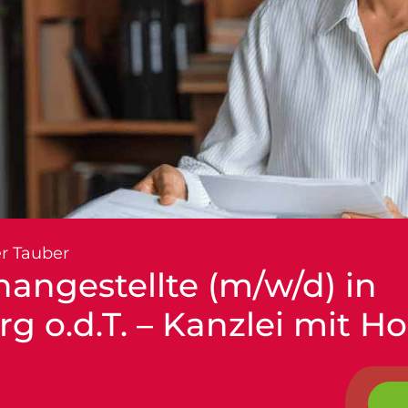
r Tauber
hangestellte (m/w/d) in
g o.d.T. – Kanzlei mit H