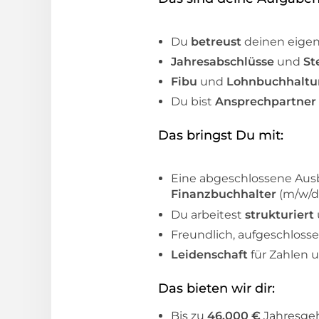
Du
betreust
deinen eige
Jahresabschlüsse
und
St
Fibu
und
Lohnbuchhalt
Du bist
Ansprechpartner
Das bringst Du mit:
Eine abgeschlossene Aus
Finanzbuchhalter
(m/w/d
Du arbeitest
strukturiert
Freundlich, aufgeschloss
Leidenschaft
für Zahlen 
Das bieten wir dir:
Bis zu
46.000 €
Jahresgeh