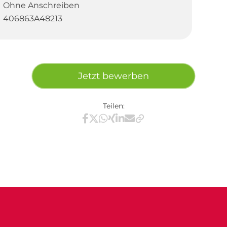
Ohne Anschreiben
406863A48213
Jetzt bewerben
Teilen:
Teilen via Facebook
Teilen via X / Twitter
Teilen via WhatsApp
Teilen via Xing
Teilen via LinkedIn
Teilen via E-Mail