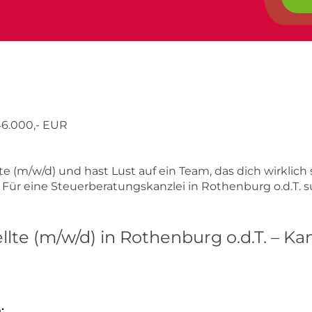
46.000,- EUR
te (m/w/d) und hast Lust auf ein Team, das dich wirklic
! Für eine Steuerberatungskanzlei in Rothenburg o.d.T. s
lte (m/w/d) in Rothenburg o.d.T. – Kan
: