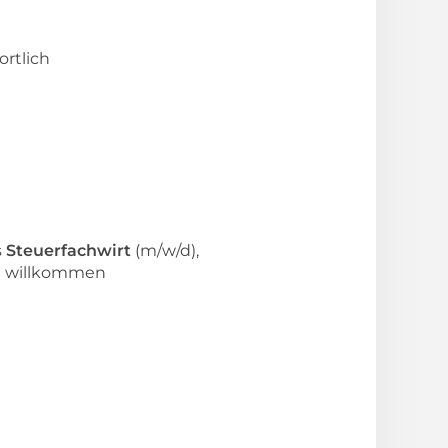
rtlich
s
Steuerfachwirt
(m/w/d),
ch willkommen