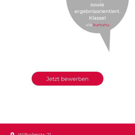
sowie
ergebnisorientiert.
Klasse!
via
kununu
Jetzt bewerben
Wilhelmstr. 21