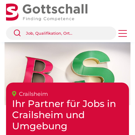
Crailsheim
Ihr Partner für Jobs in
Crailsheim und
Umgebung