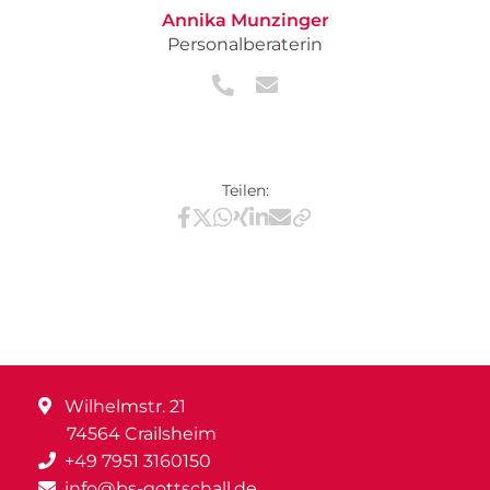
Annika Munzinger
Personalberaterin
Teilen:
Teilen via Facebook
Teilen via X / Twitter
Teilen via WhatsApp
Teilen via Xing
Teilen via LinkedIn
Teilen via E-Mail
Wilhelmstr. 21
74564 Crailsheim
+49 7951 3160150
info@bs-gottschall.de