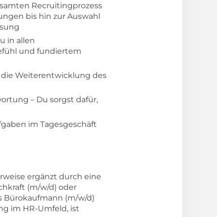
gesamten Recruitingprozess
ungen bis hin zur Auswahl
ssung
 in allen
efühl und fundiertem
n die Weiterentwicklung des
ortung – Du sorgst dafür,
ufgaben im Tagesgeschäft
rweise ergänzt durch eine
hkraft (m/w/d) oder
als Bürokaufmann (m/w/d)
g im HR-Umfeld, ist