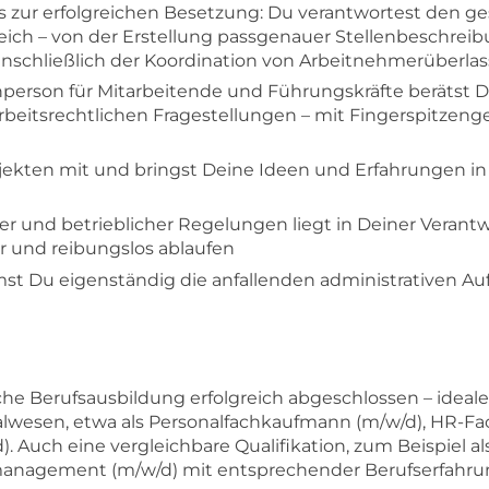
is zur erfolgreichen Besetzung: Du verantwortest den 
eich – von der Erstellung passgenauer Stellenbeschreib
inschließlich der Koordination von Arbeitnehmerüberla
erson für Mitarbeitende und Führungskräfte berätst Du
rbeitsrechtlichen Fragestellungen – mit Fingerspitzeng
ojekten mit und bringst Deine Ideen und Erfahrungen i
er und betrieblicher Regelungen liegt in Deiner Verantw
r und reibungslos ablaufen
t Du eigenständig die anfallenden administrativen A
he Berufsausbildung erfolgreich abgeschlossen – ideale
lwesen, etwa als Personalfachkaufmann (m/w/d), HR-Fac
. Auch eine vergleichbare Qualifikation, zum Beispiel 
anagement (m/w/d) mit entsprechender Berufserfahrun