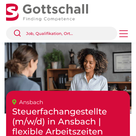
Ansbach
Steuerfachangestellte
(m/w/d) in Ansbach |
flexible Arbeitszeiten