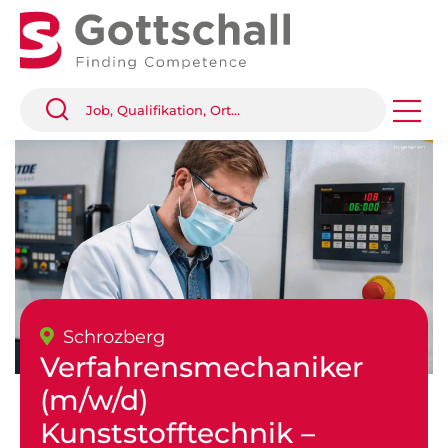
Schrozberg
Verfahrensmechaniker
(m/w/d)
Kunststofftechnik –