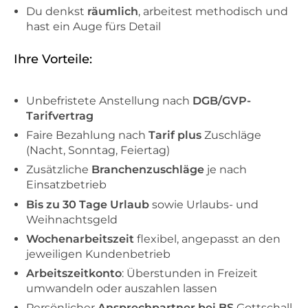
Du denkst
räumlich
, arbeitest methodisch und
hast ein Auge fürs Detail
Ihre Vorteile:
Unbefristete Anstellung nach
DGB/GVP-
Tarifvertrag
Faire Bezahlung nach
Tarif plus
Zuschläge
(Nacht, Sonntag, Feiertag)
Zusätzliche
Branchenzuschläge
je nach
Einsatzbetrieb
Bis zu 30 Tage Urlaub
sowie Urlaubs- und
Weihnachtsgeld
Wochenarbeitszeit
flexibel, angepasst an den
jeweiligen Kundenbetrieb
Arbeitszeitkonto
: Überstunden in Freizeit
umwandeln oder auszahlen lassen
Persönlicher
Ansprechpartner
bei
BS
Gottschall