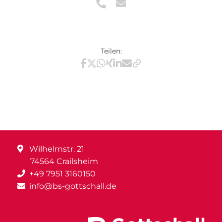
Teilen:
Teilen via Facebook
Teilen via X / Twitter
Teilen via WhatsApp
Teilen via Xing
Teilen via LinkedIn
Teilen via E-Mail
Wilhelmstr. 21
74564 Crailsheim
+49 7951 3160150
info@bs-gottschall.de